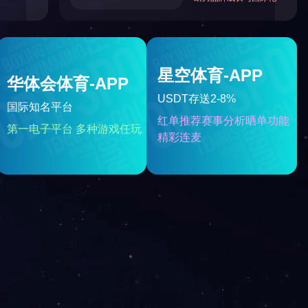
华体在线登录官网-华体（中国）
服务热线：
18906558028
18906559937
17757691130
18906553902