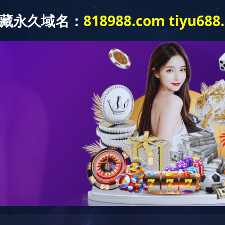
产品中心
新闻中心
案例展示