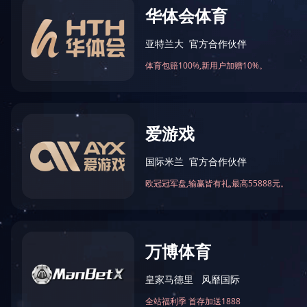
壁
当前条件：
产品
智能开关
客房门显系列
客控系统
智能家居系列
特色产品
联系