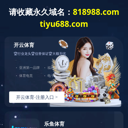
首页
产品中心
当前位置：
首页
>
产品中心
>
智能开关
>
怡典系列智能开关
新闻中心
智能开关
智
怡典系列智能开关
当前条件：
案例展示
客房门显系列
公司新闻
名典系列智能开关
能
开
关
关于我们
客控系统
行业新闻
成功案例
雅典系列智能开关
标准86门显
客
房
华体在线登录官网-华体（中国）
智能家居系列
轻典系列智能开关
标准带房号门显
客控系统方案1
门
怡典系
显
列-B型
特色产品
怡典系列智能开关
非标定制门显
客控系统方案2
电动窗帘
系
智能开
列
关
客
智典系列智能开关
客控系统方案3
无线开关插座
壁龛式插卡取电